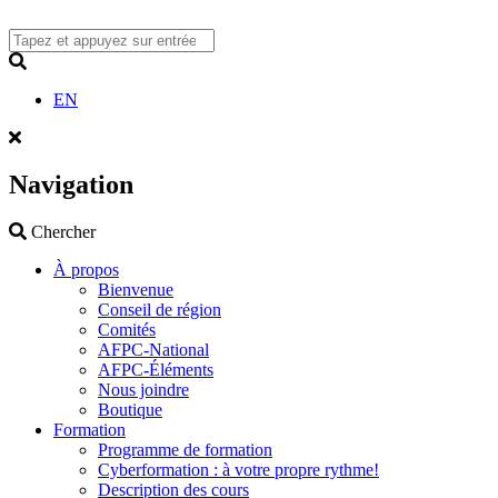
Skip
to
content
Search
EN
Navigation
Search
Chercher
À propos
Bienvenue
Conseil de région
Comités
AFPC-National
AFPC-Éléments
Nous joindre
Boutique
Formation
Programme de formation
Cyberformation : à votre propre rythme!
Description des cours