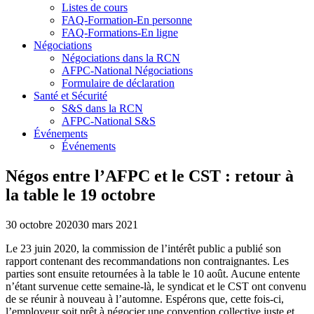
Listes de cours
FAQ-Formation-En personne
FAQ-Formations-En ligne
Négociations
Négociations dans la RCN
AFPC-National Négociations
Formulaire de déclaration
Santé et Sécurité
S&S dans la RCN
AFPC-National S&S
Événements
Événements
Négos entre l’AFPC et le CST : retour à
la table le 19 octobre
30 octobre 2020
30 mars 2021
Le 23 juin 2020, la commission de l’intérêt public a publié son
rapport contenant des recommandations non contraignantes. Les
parties sont ensuite retournées à la table le 10 août. Aucune entente
n’étant survenue cette semaine-là, le syndicat et le CST ont convenu
de se réunir à nouveau à l’automne. Espérons que, cette fois-ci,
l’employeur soit prêt à négocier une convention collective juste et