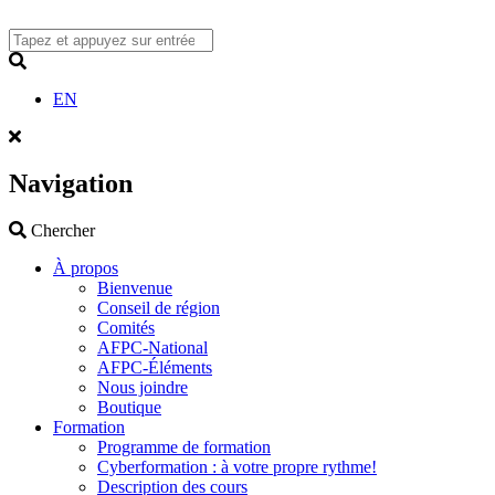
Skip
to
content
Search
EN
Navigation
Search
Chercher
À propos
Bienvenue
Conseil de région
Comités
AFPC-National
AFPC-Éléments
Nous joindre
Boutique
Formation
Programme de formation
Cyberformation : à votre propre rythme!
Description des cours