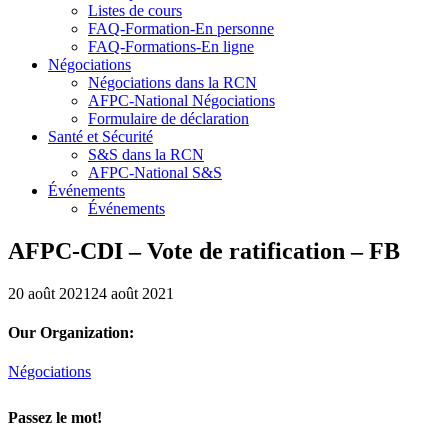
Listes de cours
FAQ-Formation-En personne
FAQ-Formations-En ligne
Négociations
Négociations dans la RCN
AFPC-National Négociations
Formulaire de déclaration
Santé et Sécurité
S&S dans la RCN
AFPC-National S&S
Événements
Événements
AFPC-CDI – Vote de ratification – FB
20 août 2021
24 août 2021
Our Organization:
Négociations
Passez le mot!