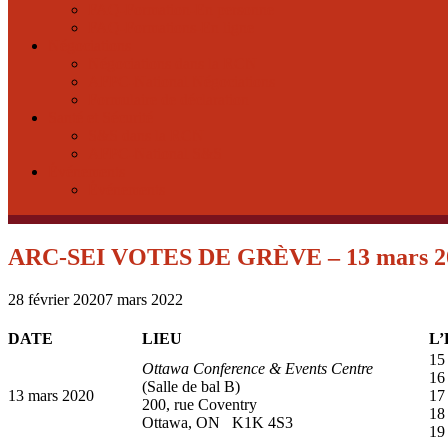
FAQ-Formation-En personne
FAQ-Formations-En ligne
Négociations
Négociations dans la RCN
AFPC-National Négociations
Formulaire de déclaration
Santé et Sécurité
S&S dans la RCN
AFPC-National S&S
Événements
Événements
ARC-SEI VOTES DE GRÈVE – 13 mars 2020
28 février 2020
7 mars 2022
DATE
LIEU
L
15
Ottawa Conference & Events Centre
16
(Salle de bal B)
13 mars 2020
17
200, rue Coventry
18
Ottawa, ON K1K 4S3
19