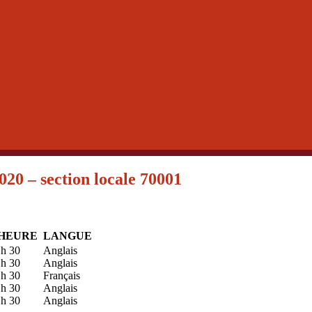
 – section locale 70001
’HEURE
LANGUE
 h 30
Anglais
 h 30
Anglais
 h 30
Français
 h 30
Anglais
 h 30
Anglais