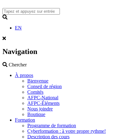
Skip
to
content
Search
EN
Navigation
Search
Chercher
À propos
Bienvenue
Conseil de région
Comités
AFPC-National
AFPC-Éléments
Nous joindre
Boutique
Formation
Programme de formation
Cyberformation : à votre propre rythme!
Description des cours