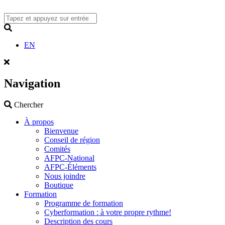
Skip
to
content
Search
EN
Navigation
Search
Chercher
À propos
Bienvenue
Conseil de région
Comités
AFPC-National
AFPC-Éléments
Nous joindre
Boutique
Formation
Programme de formation
Cyberformation : à votre propre rythme!
Description des cours