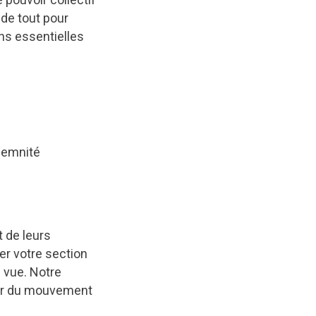
a de tout pour
ns essentielles
demnité
 de leurs
er votre section
 vue. Notre
enir du mouvement