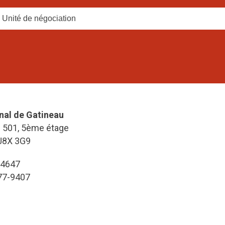
Unité de négociation
nal de Gatineau
e 501, 5ème étage
J8X 3G9
-4647
777-9407