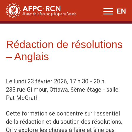
Skip
EN
to
content
Rédaction de résolutions
– Anglais
Le lundi 23 février 2026, 17 h 30 - 20 h
233 rue Gilmour, Ottawa, 6ème étage - salle
Pat McGrath
Cette formation se concentre sur l’essentiel
de la rédaction et du soutien des résolutions.
On y explore les choses à faire et à ne pas