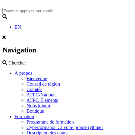
Skip
to
content
Search
EN
Navigation
Search
Chercher
À propos
Bienvenue
Conseil de région
Comités
AFPC-National
AFPC-Éléments
Nous joindre
Boutique
Formation
Programme de formation
Cyberformation : à votre propre rythme!
Description des cours