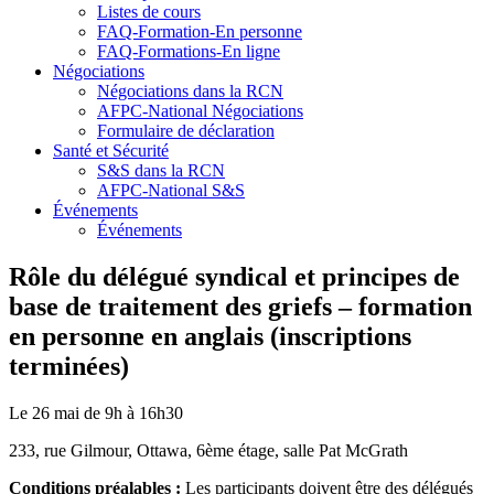
Listes de cours
FAQ-Formation-En personne
FAQ-Formations-En ligne
Négociations
Négociations dans la RCN
AFPC-National Négociations
Formulaire de déclaration
Santé et Sécurité
S&S dans la RCN
AFPC-National S&S
Événements
Événements
Rôle du délégué syndical et principes de
base de traitement des griefs – formation
en personne en anglais (inscriptions
terminées)
Le 26 mai de 9h à 16h30
233, rue Gilmour, Ottawa, 6ème étage, salle Pat McGrath
Conditions préalables :
Les participants doivent être des délégués