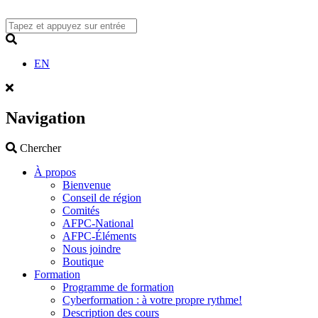
Skip
to
content
Search
EN
Navigation
Search
Chercher
À propos
Bienvenue
Conseil de région
Comités
AFPC-National
AFPC-Éléments
Nous joindre
Boutique
Formation
Programme de formation
Cyberformation : à votre propre rythme!
Description des cours