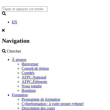
Skip
to
content
Search
EN
Navigation
Search
Chercher
À propos
Bienvenue
Conseil de région
Comités
AFPC-National
AFPC-Éléments
Nous joindre
Boutique
Formation
Programme de formation
Cyberformation : à votre propre rythme!
Description des cours