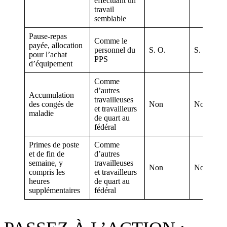
effectuant un
travail
semblable
Pause-repas
Comme le
payée, allocation
personnel du
S. O.
S. O.
pour l’achat
PPS
d’équipement
Comme
d’autres
Accumulation
travailleuses
des congés de
Non
Non
et travailleurs
maladie
de quart au
fédéral
Primes de poste
Comme
et de fin de
d’autres
semaine, y
travailleuses
Non
Non
compris les
et travailleurs
heures
de quart au
supplémentaires
fédéral