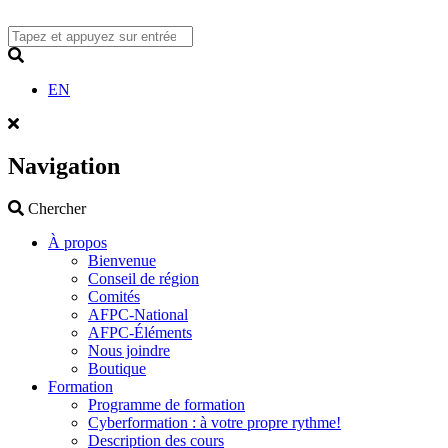
Skip
to
content
Search
EN
Navigation
Search
Chercher
À propos
Bienvenue
Conseil de région
Comités
AFPC-National
AFPC-Éléments
Nous joindre
Boutique
Formation
Programme de formation
Cyberformation : à votre propre rythme!
Description des cours