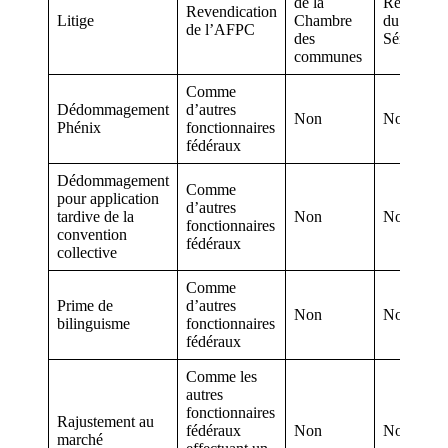
de la
Réponse
Revendication
Litige
Chambre
du
de l’AFPC
des
Sénat
communes
Comme
Dédommagement
d’autres
Non
Non
Phénix
fonctionnaires
fédéraux
Dédommagement
Comme
pour application
d’autres
tardive de la
Non
Non
fonctionnaires
convention
fédéraux
collective
Comme
Prime de
d’autres
Non
Non
bilinguisme
fonctionnaires
fédéraux
Comme les
autres
fonctionnaires
Rajustement au
fédéraux
Non
Non
marché