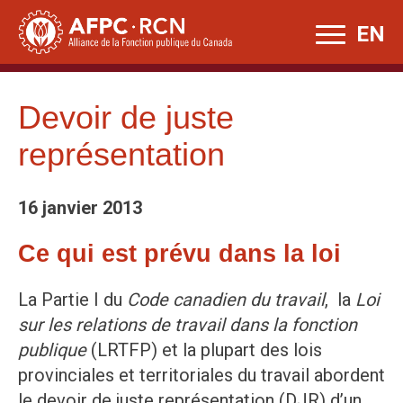
Skip
EN
to
content
Devoir de juste
représentation
16 janvier 2013
Ce qui est prévu dans la loi
La Partie I du
Code canadien du travail
, la
Loi
sur les relations de travail dans
la fonction
publique
(LRTFP) et la plupart des lois
provinciales et territoriales du travail abordent
le devoir de juste représentation (DJR) d’un