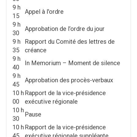
9 h
Appel à l'ordre
15
9 h
Approbation de l’ordre du jour
30
9 h
Rapport du Comité des lettres de
35
créance
9 h
In Memorium – Moment de silence
40
9 h
Approbation des procès-verbaux
45
10 h
Rapport de la vice-présidence
00
exécutive régionale
10 h
Pause
30
10 h
Rapport de la vice-présidence
45
exécutive régionale suppléante