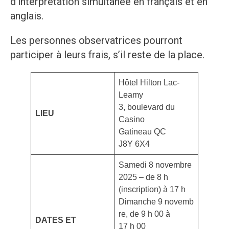
d’interprétation simultanée en français et en
anglais.
Les personnes observatrices pourront
participer à leurs frais, s’il reste de la place.
Hôtel Hilton Lac-
Leamy
3, boulevard du
LIEU
Casino
Gatineau QC
J8Y 6X4
Samedi 8 novembre
2025 – de 8 h
(inscription) à 17 h
Dimanche 9 novemb
re, de 9 h 00 à
DATES ET
17 h 00