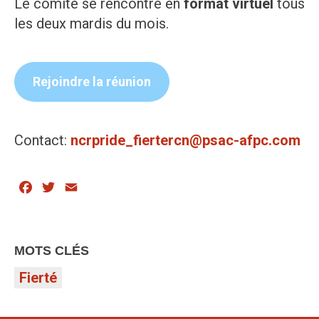
Le comité se rencontre en
format virtuel
tous
les deux mardis du mois.
Rejoindre la réunion
Contact:
ncrpride_fiertercn@psac-afpc.com
Facebook
Twitter
Email
MOTS CLÉS
Fierté