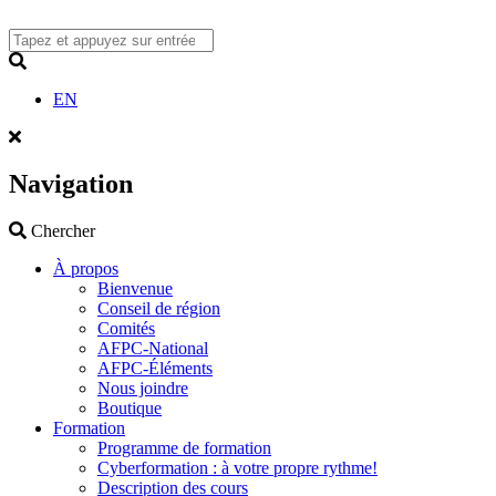
Skip
to
content
Search
EN
Navigation
Search
Chercher
À propos
Bienvenue
Conseil de région
Comités
AFPC-National
AFPC-Éléments
Nous joindre
Boutique
Formation
Programme de formation
Cyberformation : à votre propre rythme!
Description des cours