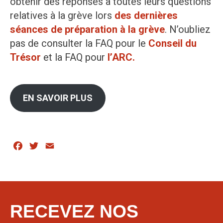
obtenir des réponses à toutes leurs questions
relatives à la grève lors
des dernières
séances de préparation à la grève
. N’oubliez
pas de consulter la FAQ pour le
Conseil du
Trésor
et la FAQ pour
l’ARC.
EN SAVOIR PLUS
Facebook
Twitter
Email
RECEVEZ NOS