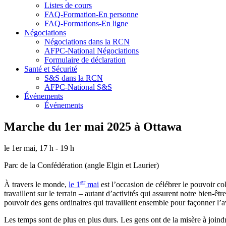
Listes de cours
FAQ-Formation-En personne
FAQ-Formations-En ligne
Négociations
Négociations dans la RCN
AFPC-National Négociations
Formulaire de déclaration
Santé et Sécurité
S&S dans la RCN
AFPC-National S&S
Événements
Événements
Marche du 1er mai 2025 à Ottawa
le 1er mai, 17 h - 19 h
Parc de la Confédération (angle Elgin et Laurier)
er
À travers le monde,
le 1
mai
est l’occasion de célébrer le pouvoir col
travaillent sur le terrain – autant d’activités qui assurent notre bien-êt
pouvoir des gens ordinaires qui travaillent ensemble pour façonner l’a
Les temps sont de plus en plus durs. Les gens ont de la misère à joindr