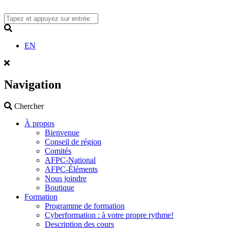
Skip
to
content
Search
EN
Navigation
Search
Chercher
À propos
Bienvenue
Conseil de région
Comités
AFPC-National
AFPC-Éléments
Nous joindre
Boutique
Formation
Programme de formation
Cyberformation : à votre propre rythme!
Description des cours