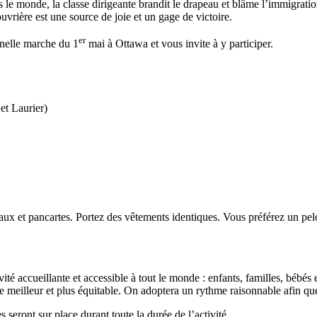
s le monde, la classe dirigeante brandit le drapeau et blâme l’immigratio
ouvrière est une source de joie et un gage de victoire.
er
nnelle marche du 1
mai à Ottawa et vous invite à y participer.
et Laurier)
ux et pancartes. Portez des vêtements identiques. Vous préférez un pelo
ité accueillante et accessible à tout le monde : enfants, familles, bébés
e meilleur et plus équitable. On adoptera un rythme raisonnable afin qu
seront sur place durant toute la durée de l’activité.