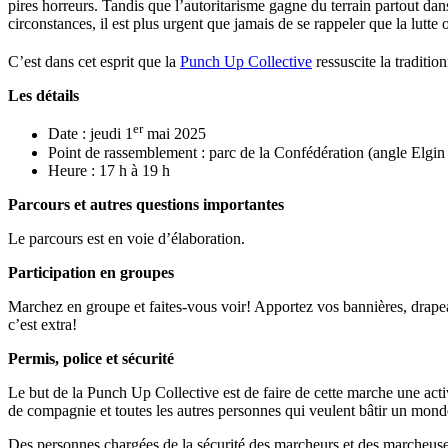
pires horreurs. Tandis que l’autoritarisme gagne du terrain partout dan
circonstances, il est plus urgent que jamais de se rappeler que la lutte 
C’est dans cet esprit que la
Punch Up Collective
ressuscite la traditio
Les détails
er
Date : jeudi 1
mai 2025
Point de rassemblement : parc de la Confédération (angle Elgin 
Heure : 17 h à 19 h
Parcours et autres questions importantes
Le parcours est en voie d’élaboration.
Participation en groupes
Marchez en groupe et faites-vous voir! Apportez vos bannières, drapea
c’est extra!
Permis, police et sécurité
Le but de la Punch Up Collective est de faire de cette marche une activ
de compagnie et toutes les autres personnes qui veulent bâtir un mond
Des personnes chargées de la sécurité des marcheurs et des marcheuses 