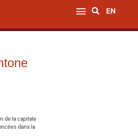
EN
Search
htone
n de la capitale
noncées dans la