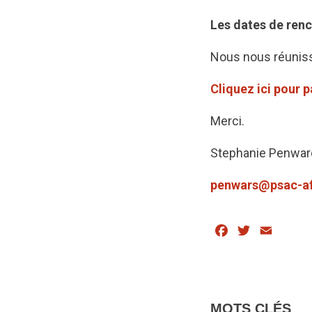
Les dates de renc
Nous nous réuniss
Cliquez ici pour p
Merci.
Stephanie Penwa
penwars@psac-a
Facebook
Twitter
Email
MOTS CLÉS