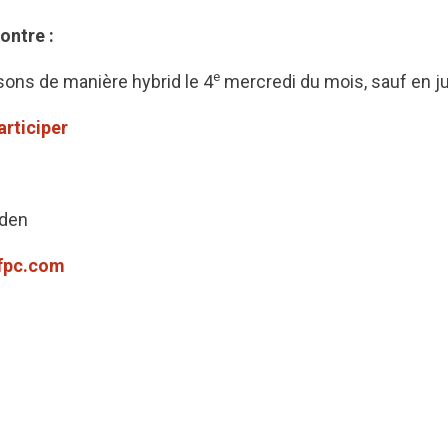
ontre :
e
ons de manière hybrid le 4
mercredi du mois, sauf en jui
articiper
rden
fpc.com