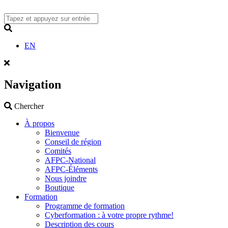
Skip
to
content
Search
EN
Navigation
Search
Chercher
À propos
Bienvenue
Conseil de région
Comités
AFPC-National
AFPC-Éléments
Nous joindre
Boutique
Formation
Programme de formation
Cyberformation : à votre propre rythme!
Description des cours