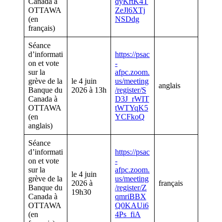
Canada à
dyKrtK4T
OTTAWA
ZeJl6XTj
(en
NSDdg
français)
Séance
d’informati
https://psac
on et vote
-
sur la
afpc.zoom.
grève de la
le 4 juin
us/meeting
anglais
Banque du
2026 à 13h
/register/S
Canada à
D3J_rWIT
OTTAWA
tWTYqK5
(en
YCFkoQ
anglais)
Séance
d’informati
https://psac
on et vote
-
sur la
afpc.zoom.
le 4 juin
grève de la
us/meeting
2026 à
français
Banque du
/register/Z
19h30
Canada à
qmriBBX
OTTAWA
Q0KAUi6
(en
4Ps_fiA