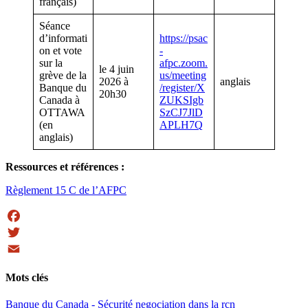
français)
Séance
d’informati
https://psac
on et vote
-
sur la
afpc.zoom.
le 4 juin
grève de la
us/meeting
2026 à
anglais
Banque du
/register/X
20h30
Canada à
ZUKSIgb
OTTAWA
SzCJ7JlD
(en
APLH7Q
anglais)
Ressources et références :
Règlement 15 C de l’AFPC
Facebook
Twitter
Email
Mots clés
Banque du Canada - Sécurité
negociation dans la rcn