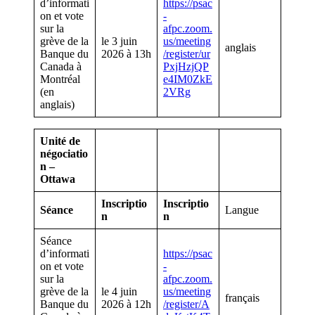
d’informati
https://psac
on et vote
-
sur la
afpc.zoom.
grève de la
le 3 juin
us/meeting
anglais
Banque du
2026 à 13h
/register/ur
Canada à
PxjHzjQP
Montréal
e4IM0ZkE
(en
2VRg
anglais)
Unité de
négociatio
n –
Ottawa
Inscriptio
Inscriptio
Séance
Langue
n
n
Séance
d’informati
https://psac
on et vote
-
sur la
afpc.zoom.
grève de la
le 4 juin
us/meeting
français
Banque du
2026 à 12h
/register/A