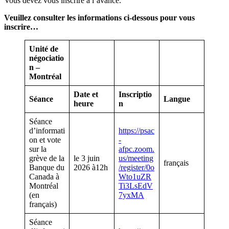
Vous devez vous inscrire à l’avance.
Veuillez consulter les informations ci-dessous pour vous
inscrire…
Unité de
négociatio
n –
Montréal
Date et
Inscriptio
Séance
Langue
heure
n
Séance
d’informati
https://psac
on et vote
-
sur la
afpc.zoom.
grève de la
le 3 juin
us/meeting
français
Banque du
2026 à12h
/register/0o
Canada à
Wto1uZR
Montréal
Ti3LsEdV
(en
7yxMA
français)
Séance