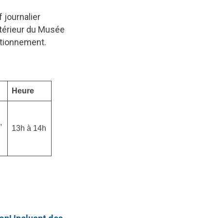
f journalier
ntérieur du Musée
ationnement.
Heure
,
13h à 14h