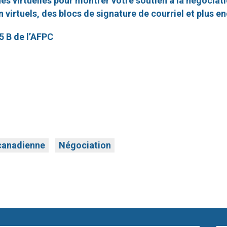
es virtuelles pour montrer votre soutien à la négociati
 virtuels, des blocs de signature de courriel et plus en
 B de l’AFPC
canadienne
Négociation