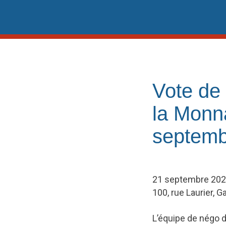
Skip
to
content
Vote de 
la Monn
septemb
21 septembre 2023
100, rue Laurier, G
L’équipe de négo d