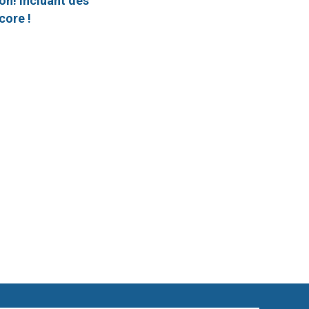
on! Incluant des
core !