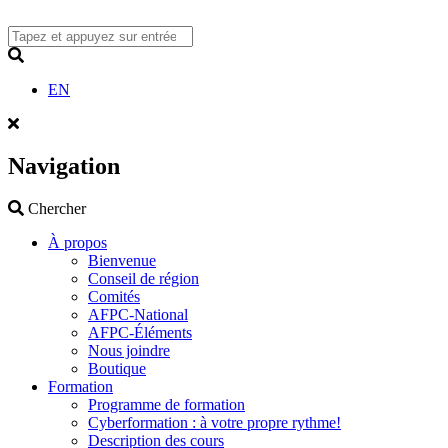
Skip
to
content
Search
EN
Navigation
Search
Chercher
À propos
Bienvenue
Conseil de région
Comités
AFPC-National
AFPC-Éléments
Nous joindre
Boutique
Formation
Programme de formation
Cyberformation : à votre propre rythme!
Description des cours