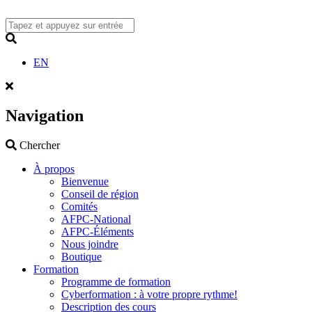
Skip
to
content
Search
EN
Navigation
Search
Chercher
À propos
Bienvenue
Conseil de région
Comités
AFPC-National
AFPC-Éléments
Nous joindre
Boutique
Formation
Programme de formation
Cyberformation : à votre propre rythme!
Description des cours