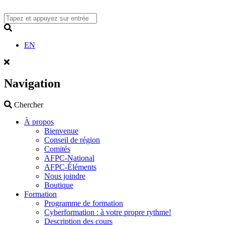
Skip
to
content
Search
EN
Navigation
Search
Chercher
À propos
Bienvenue
Conseil de région
Comités
AFPC-National
AFPC-Éléments
Nous joindre
Boutique
Formation
Programme de formation
Cyberformation : à votre propre rythme!
Description des cours