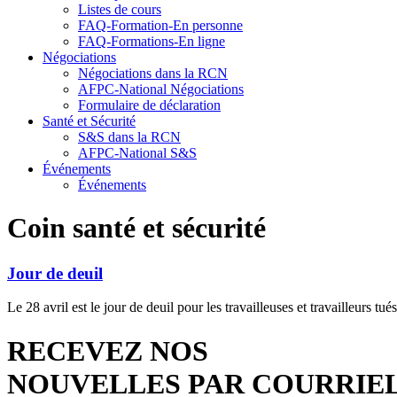
Listes de cours
FAQ-Formation-En personne
FAQ-Formations-En ligne
Négociations
Négociations dans la RCN
AFPC-National Négociations
Formulaire de déclaration
Santé et Sécurité
S&S dans la RCN
AFPC-National S&S
Événements
Événements
Coin santé et sécurité
Jour de deuil
Le 28 avril est le jour de deuil pour les travailleuses et travailleurs tu
RECEVEZ NOS
NOUVELLES PAR COURRIE