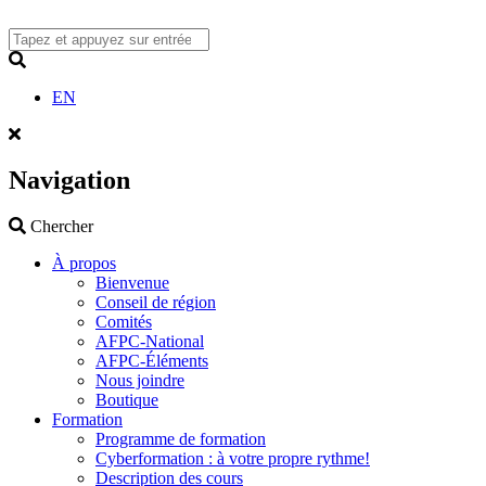
Skip
to
content
Search
EN
Navigation
Search
Chercher
À propos
Bienvenue
Conseil de région
Comités
AFPC-National
AFPC-Éléments
Nous joindre
Boutique
Formation
Programme de formation
Cyberformation : à votre propre rythme!
Description des cours