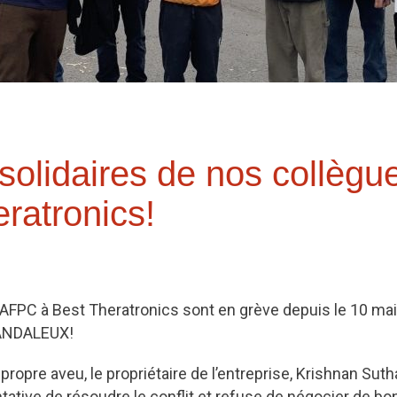
olidaires de nos collègu
ratronics!
FPC à Best Theratronics sont en grève depuis le 10 mai,
CANDALEUX!
 propre aveu, le propriétaire de l’entreprise, Krishnan Suth
ntative de résoudre le conflit et refuse de négocier de bon