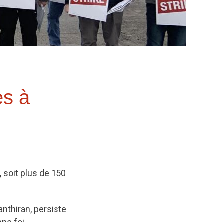
es à
 soit plus de 150
anthiran, persiste
ne foi.