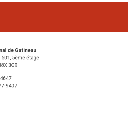
nal de Gatineau
e 501, 5ème étage
J8X 3G9
-4647
777-9407