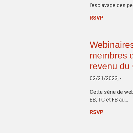
l’esclavage des p
RSVP
Webinaires
membres du
revenu du
02/21/2023, -
Cette série de we
EB, TC et FB au…
RSVP