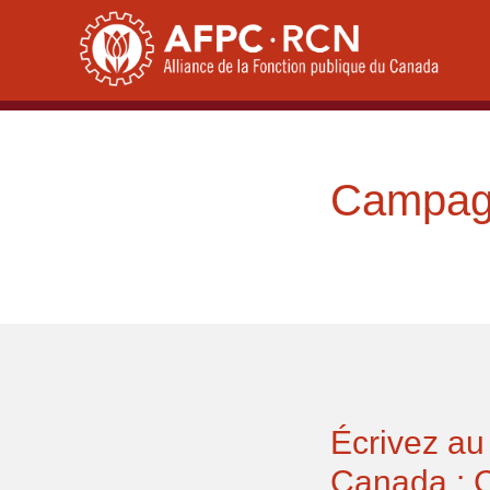
Skip
to
content
Campagn
Écrivez au
Canada : C