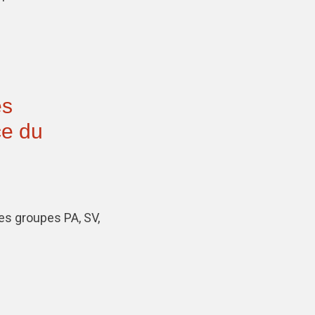
es
ce du
es groupes PA, SV,