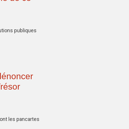
utions publiques
 dénoncer
Trésor
ont les pancartes