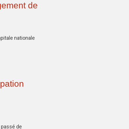
ogement de
pitale nationale
ipation
d passé de