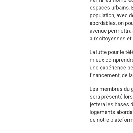
espaces urbains. 
population, avec d
abordables, on pou
avenue permettrait
aux citoyennes et 
La lutte pour le té
mieux comprendre 
une expérience per
financement, de la
Les membres du gro
sera présenté lor
jettera les bases d
logements abordabl
de notre plateform