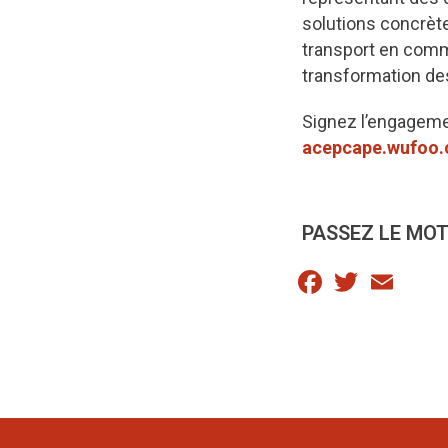
solutions concrète
transport en commu
transformation des 
Signez l’engagement
acepcape.wufoo
PASSEZ LE MOT
Facebook
Twitter
Email