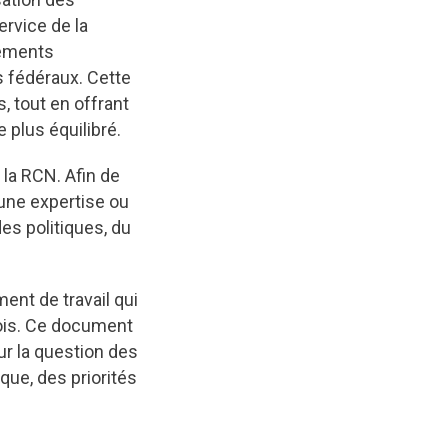
rvice de la
gements
s fédéraux. Cette
, tout en offrant
 plus équilibré.
s la RCN. Afin de
une expertise ou
es politiques, du
ent de travail qui
mois. Ce document
sur la question des
que, des priorités