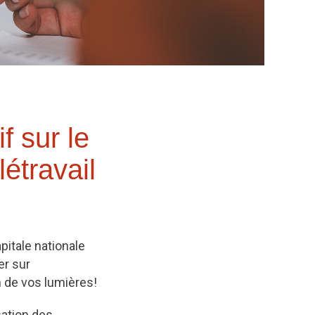
f sur le
létravail
pitale nationale
er sur
n de vos lumières!
sation des