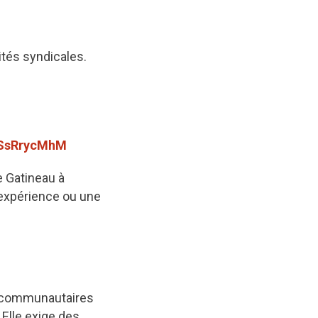
tés syndicales.
/wSsRrycMhM
e Gatineau à
expérience ou une
ns communautaires
 Elle exige des