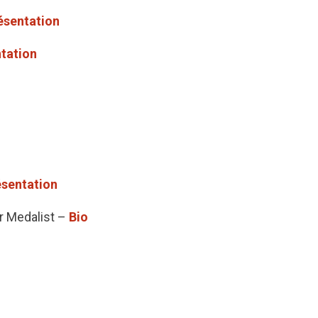
ésentation
tation
ésentation
er Medalist –
Bio