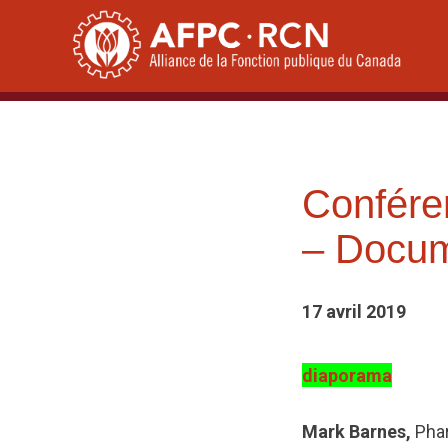
Skip
to
content
Confére
– Docu
17 avril 2019
diaporama
Mark Barnes,
Pha