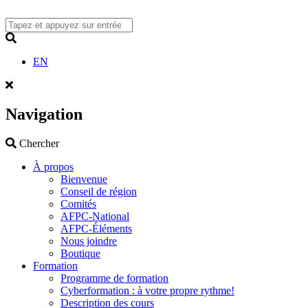
Skip
to
content
Search
EN
Navigation
Search
Chercher
À propos
Bienvenue
Conseil de région
Comités
AFPC-National
AFPC-Éléments
Nous joindre
Boutique
Formation
Programme de formation
Cyberformation : à votre propre rythme!
Description des cours