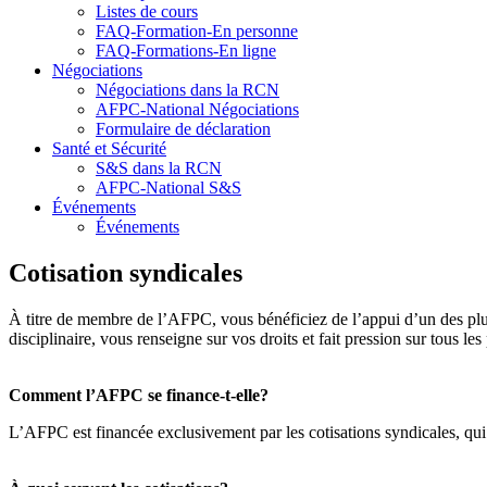
Listes de cours
FAQ-Formation-En personne
FAQ-Formations-En ligne
Négociations
Négociations dans la RCN
AFPC-National Négociations
Formulaire de déclaration
Santé et Sécurité
S&S dans la RCN
AFPC-National S&S
Événements
Événements
Cotisation syndicales
À titre de membre de l’AFPC, vous bénéficiez de l’appui d’un des pl
disciplinaire, vous renseigne sur vos droits et fait pression sur tous le
Comment l’AFPC se finance-t-elle?
L’AFPC est financée exclusivement par les cotisations syndicales, qui 