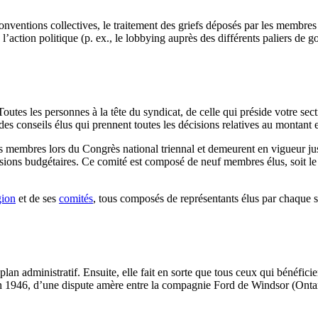
onventions collectives, le traitement des griefs déposés par les membre
l’action politique (p. ex., le lobbying auprès des différents paliers de 
es les personnes à la tête du syndicat, de celle qui préside votre secti
s conseils élus qui prennent toutes les décisions relatives au montant et 
s membres lors du Congrès national triennal et demeurent en vigueur jus
sions budgétaires. Ce comité est composé de neuf membres élus, soit le pr
gion
et de ses
comités
, tous composés de représentants élus par chaque
plan administratif. Ensuite, elle fait en sorte que tous ceux qui bénéfi
n 1946, d’une dispute amère entre la compagnie Ford de Windsor (Ontario