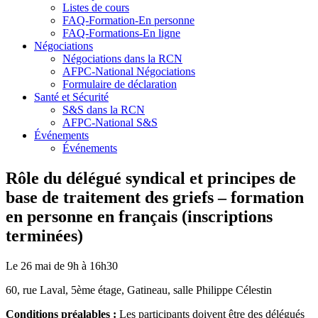
Listes de cours
FAQ-Formation-En personne
FAQ-Formations-En ligne
Négociations
Négociations dans la RCN
AFPC-National Négociations
Formulaire de déclaration
Santé et Sécurité
S&S dans la RCN
AFPC-National S&S
Événements
Événements
Rôle du délégué syndical et principes de
base de traitement des griefs – formation
en personne en français (inscriptions
terminées)
Le 26 mai de 9h à 16h30
60, rue Laval, 5ème étage, Gatineau, salle Philippe Célestin
Conditions préalables :
Les participants doivent être des délégués