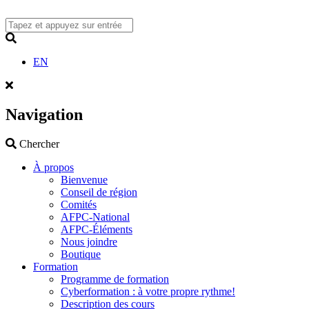
Skip
to
content
Search
EN
Navigation
Search
Chercher
À propos
Bienvenue
Conseil de région
Comités
AFPC-National
AFPC-Éléments
Nous joindre
Boutique
Formation
Programme de formation
Cyberformation : à votre propre rythme!
Description des cours