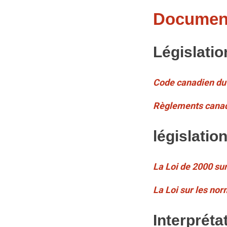
Document
Législatio
Code canadien du 
Règlements canadie
législatio
La Loi de 2000 sur
La Loi sur les n
or
Interpréta