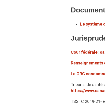
Document
Le système d
Jurisprud
Cour fédérale: Ka
Renseignements gé
La GRC condamnée
Tribunal de santé 
https://www.canad
TSSTC 2019-21-
R