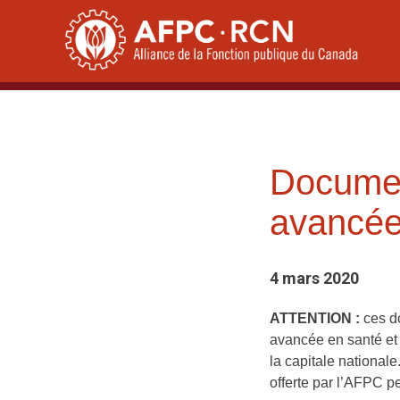
Skip
to
content
Documen
avancée 
4 mars 2020
ATTENTION :
ces d
avancée en santé et s
la capitale national
offerte par l’AFPC p