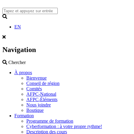
Skip
to
content
Search
EN
Navigation
Search
Chercher
À propos
Bienvenue
Conseil de région
Comités
AFPC-National
AFPC-Éléments
Nous joindre
Boutique
Formation
Programme de formation
Cyberformation : à votre propre rythme!
Description des cours