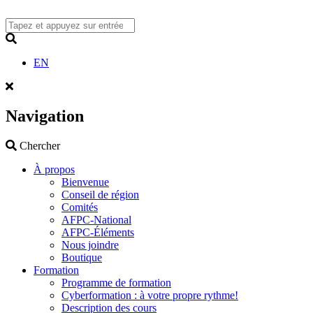
Skip
to
content
Search
EN
Navigation
Search
Chercher
À propos
Bienvenue
Conseil de région
Comités
AFPC-National
AFPC-Éléments
Nous joindre
Boutique
Formation
Programme de formation
Cyberformation : à votre propre rythme!
Description des cours