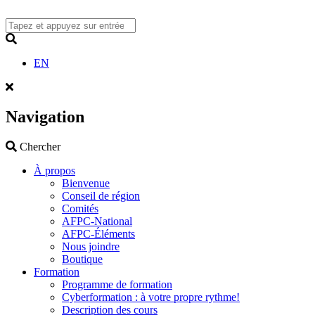
Skip
to
content
Search
EN
Navigation
Search
Chercher
À propos
Bienvenue
Conseil de région
Comités
AFPC-National
AFPC-Éléments
Nous joindre
Boutique
Formation
Programme de formation
Cyberformation : à votre propre rythme!
Description des cours