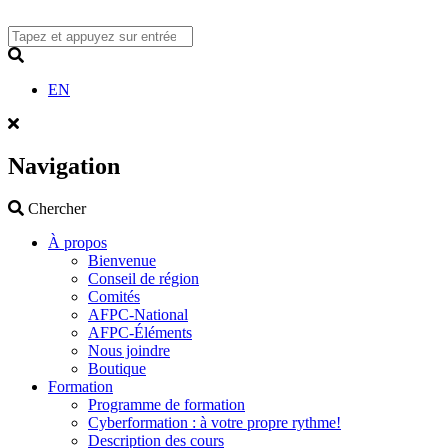
Skip
to
content
Search
EN
Navigation
Search
Chercher
À propos
Bienvenue
Conseil de région
Comités
AFPC-National
AFPC-Éléments
Nous joindre
Boutique
Formation
Programme de formation
Cyberformation : à votre propre rythme!
Description des cours