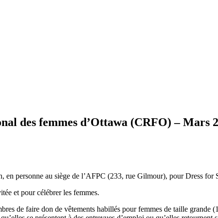
ional des femmes d’Ottawa (CRFO) – Mars 
, en personne au siège de l’AFPC (233, rue Gilmour), pour Dress for Su
itée et pour célébrer les femmes.
 de faire don de vêtements habillés pour femmes de taille grande (14+
rs qu’elles se présentent à des entrevues d’emploi ou qu’elles retournent