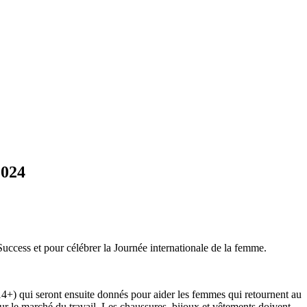
2024
ccess et pour célébrer la Journée internationale de la femme.
) qui seront ensuite donnés pour aider les femmes qui retournent au
 sur le marché du travail. Les chaussures, bijoux et vêtements doivent