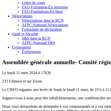
Listes de cours
FAQ-Formation-En personne
FAQ-Formations-En ligne
Négociations
Négociations dans la RCN
AFPC-National Négociations
Formulaire de déclaration
Santé et Sécurité
S&S dans la RCN
AFPC-National S&S
Événements
Événements
Assemblée générale annuelle- Comité rég
Le lundi 11 mars 2024 à 17h30
233 Gilmour et sur Zoom
Le CRFO organise une levée de fonds le lundi 11 mars, de 19 h à 21 h
Joignez-vous à nous pour des rafraîchissements, une conférencière inv
Nous vous demandons de demander à vos communautés et à vos membres
travail ou qui se débattent dans les temps difficiles d’aujourd’hui alo