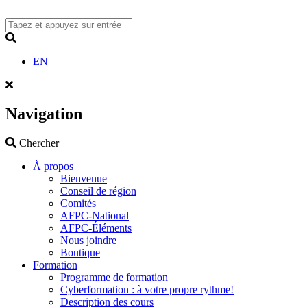
Skip
to
content
Search
EN
Navigation
Search
Chercher
À propos
Bienvenue
Conseil de région
Comités
AFPC-National
AFPC-Éléments
Nous joindre
Boutique
Formation
Programme de formation
Cyberformation : à votre propre rythme!
Description des cours