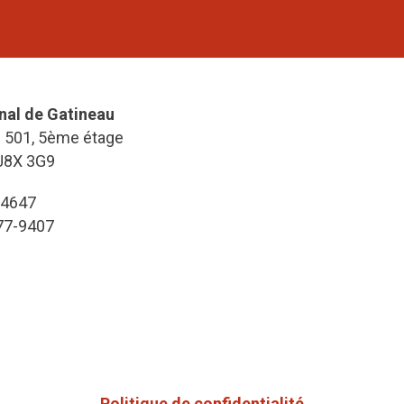
nal de Gatineau
e 501, 5ème étage
J8X 3G9
-4647
777-9407
Politique de confidentialité