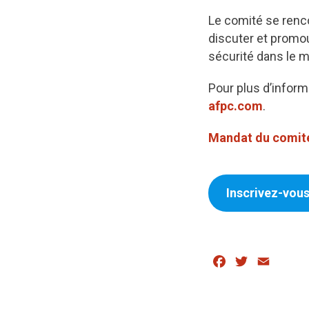
Le comité se renco
discuter et promou
sécurité dans le mi
Pour plus d’informa
afpc.com
.
Mandat du comité
Inscrivez-vous
Facebook
Twitter
Email