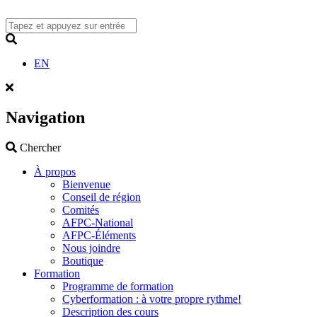
Skip
to
content
Search
EN
Navigation
Search
Chercher
À propos
Bienvenue
Conseil de région
Comités
AFPC-National
AFPC-Éléments
Nous joindre
Boutique
Formation
Programme de formation
Cyberformation : à votre propre rythme!
Description des cours