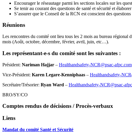
Encourager le réseautage parmi les sections locales sur les questi
Se tenir au courant des questions de santé et sécurité et élabore
S’assurer que le Conseil de la RCN est conscient des questions co
Réunions
Les rencontres du comité ont lieu tous les 2 mois au bureau régional 
mois (Août, octobre, décembre, février, avril, juin, etc…).
Les représentant-e-s du comité sont les suivantes :
Président:
Nariman Hajjar
–
Healthandsafety-NCR@psac-afpc.com
Vice-Président:
Karen Legare-Kenniphaas
–
Healthandsafety-NCR
Secrétaire/Trésorier:
Ryan Ward
–
Healthandsafety-NCR@psac-afp
BRO/SY/CO
Comptes rendus de décisions / Procès-verbaux
Liens
Mandat du comité Santé et Sécurité