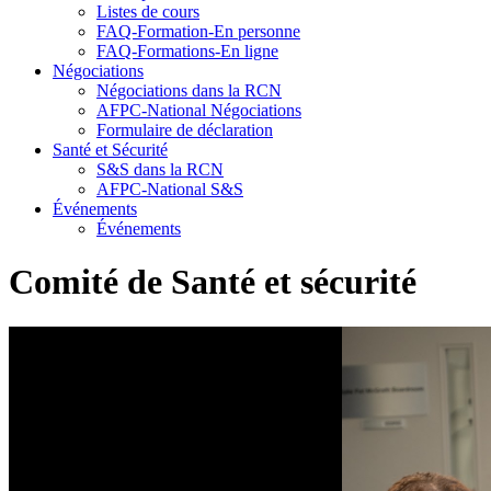
Listes de cours
FAQ-Formation-En personne
FAQ-Formations-En ligne
Négociations
Négociations dans la RCN
AFPC-National Négociations
Formulaire de déclaration
Santé et Sécurité
S&S dans la RCN
AFPC-National S&S
Événements
Événements
Comité de Santé et sécurité