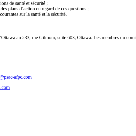
ons de santé et sécurité ;
r des plans d’action en regard de ces questions ;
urantes sur la santé et la sécurité.
d’Ottawa au 233, rue Gilmour, suite 603, Ottawa. Les membres du comité
@psac-afpc.com
c.com