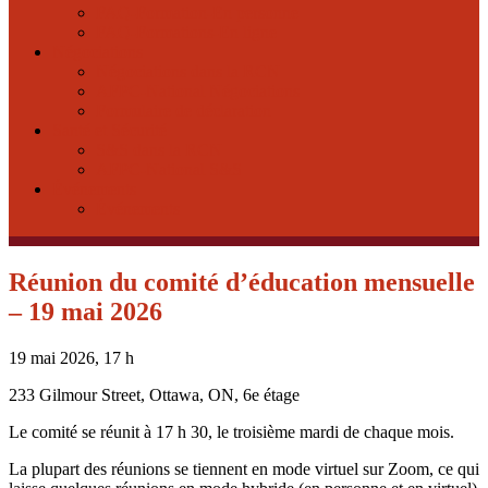
FAQ-Formation-En personne
FAQ-Formations-En ligne
Négociations
Négociations dans la RCN
AFPC-National Négociations
Formulaire de déclaration
Santé et Sécurité
S&S dans la RCN
AFPC-National S&S
Événements
Événements
Réunion du comité d’éducation mensuelle
– 19 mai 2026
19 mai 2026, 17 h
233 Gilmour Street, Ottawa, ON, 6e étage
Le comité se réunit à 17 h 30, le troisième mardi de chaque mois.
La plupart des réunions se tiennent en mode virtuel sur Zoom, ce qui