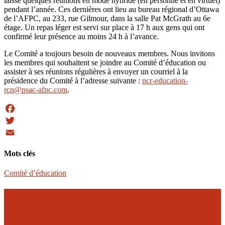
laisse quelques réunions en mode hybride (en personne et en virtuel)
pendant l’année. Ces dernières ont lieu au bureau régional d’Ottawa
de l’AFPC, au 233, rue Gilmour, dans la salle Pat McGrath au 6e
étage. Un repas léger est servi sur place à 17 h aux gens qui ont
confirmé leur présence au moins 24 h à l’avance.
Le Comité a toujours besoin de nouveaux membres. Nous invitons
les membres qui souhaitent se joindre au Comité d’éducation ou
assister à ses réunions régulières à envoyer un courriel à la
présidence du Comité à l’adresse suivante :
ncr-education-
rcn@psac-afpc.com
.
Facebook
Twitter
Email
Mots clés
Comité d’éducation
RECEVEZ NOS
NOUVELLES PAR