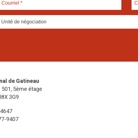
Unité de négociation
nal de Gatineau
e 501, 5ème étage
J8X 3G9
-4647
777-9407