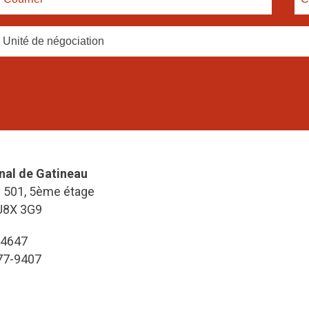
Unité de négociation
nal de Gatineau
e 501, 5ème étage
J8X 3G9
-4647
777-9407