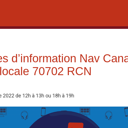
s d’information Nav Can
 locale 70702 RCN
re 2022 de 12h à 13h ou 18h à 19h