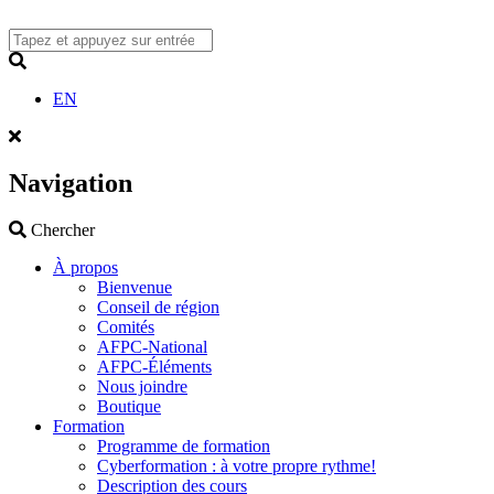
Skip
to
content
Search
EN
Navigation
Search
Chercher
À propos
Bienvenue
Conseil de région
Comités
AFPC-National
AFPC-Éléments
Nous joindre
Boutique
Formation
Programme de formation
Cyberformation : à votre propre rythme!
Description des cours