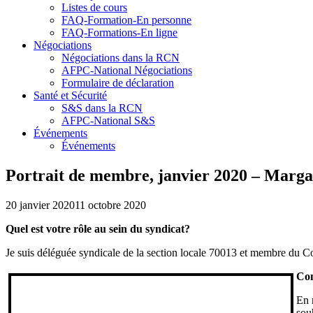
Listes de cours
FAQ-Formation-En personne
FAQ-Formations-En ligne
Négociations
Négociations dans la RCN
AFPC-National Négociations
Formulaire de déclaration
Santé et Sécurité
S&S dans la RCN
AFPC-National S&S
Événements
Événements
Portrait de membre, janvier 2020 – Marga
20 janvier 2020
11 octobre 2020
Quel est votre rôle au sein du syndicat?
Je suis déléguée syndicale de la section locale 70013 et membre du 
Com
En 
sou