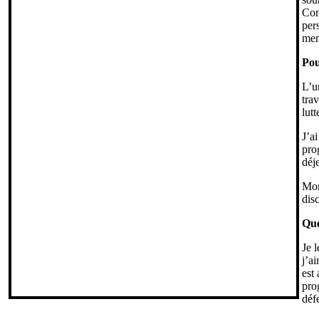
Com
per
mem
Pou
L’u
tra
lut
J’a
pro
déj
Mon
disc
Que
Je 
j’a
est
pro
déf