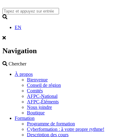
Skip
to
content
Search
EN
Navigation
Search
Chercher
À propos
Bienvenue
Conseil de région
Comités
AFPC-National
AFPC-Éléments
Nous joindre
Boutique
Formation
Programme de formation
Cyberformation : à votre propre rythme!
Description des cours