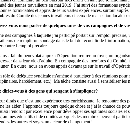
ité des jeunes travailleurs en mai 2019. J’ai suivi des formations syndic
sonnes formidables et appris de leurs vastes expériences, surtout auprè
bres du Comité des jeunes travailleurs et ceux de ma section locale sont
vez-vous nous parler de quelques-unes de vos campagnes et de vos
ne des campagnes à laquelle j’ai participé portait sur l’emploi précaire
vailleurs de remplir un sondage dans le but de recueillir de l’informati
ter contre l’emploi précaire.
i aussi fait du bénévolat auprès d’Opération rentrer au foyer, un organis
gresser dans leur vie d’adulte. En compagnie des membres du Comité, nou
euner. En outre, nous en avons appris davantage sur le travail d’Opératio
 rôle de déléguée syndicale m’amène à participer à des réunions pour 
iplinaires, harcèlement, etc.). Ma tâche consiste aussi à sensibiliser les 
 diriez-vous à des gens qui songent à s’impliquer?
leur dirais que c’est une expérience très enrichissante. Je rencontre des p
ime les aider. J’apprends toujours quelque chose et j’ai la chance de po
 aussi l’endroit par excellence pour développer ses aptitudes sociales et 
grammes éducatifs et de comités auxquels les membres peuvent participer
endez les autres et soyez un acteur de changement!