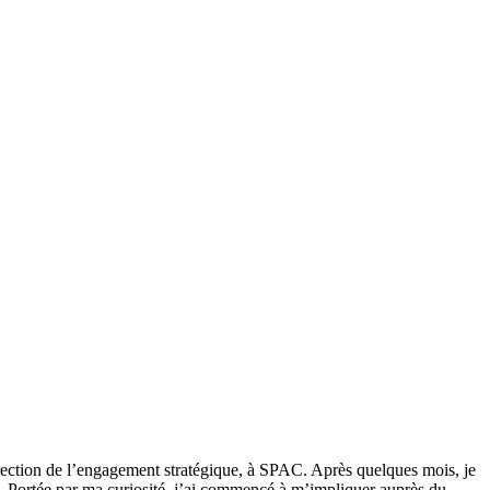
irection de l’engagement stratégique, à SPAC. Après quelques mois, je
e. Portée par ma curiosité, j’ai commencé à m’impliquer auprès du