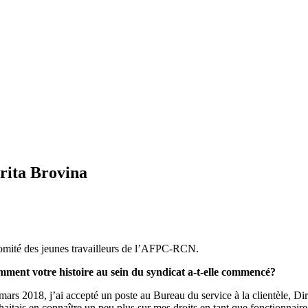
rita Brovina
Comité des jeunes travailleurs de l’AFPC-RCN.
ment votre histoire au sein du syndicat a-t-elle commencé?
mars 2018, j’ai accepté un poste au Bureau du service à la clientèle, D
haitais en connaître un peu plus sur mes droits en tant que fonctionnair