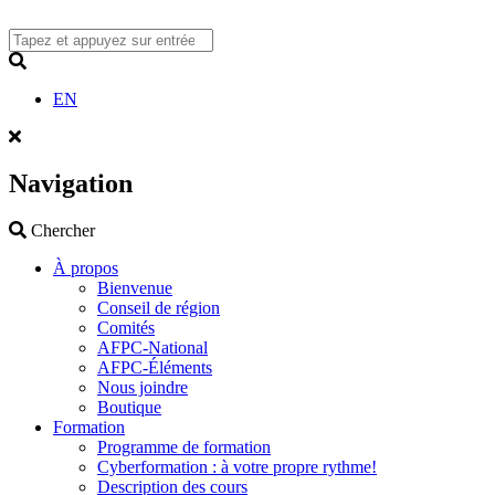
Skip
to
content
Search
EN
Navigation
Search
Chercher
À propos
Bienvenue
Conseil de région
Comités
AFPC-National
AFPC-Éléments
Nous joindre
Boutique
Formation
Programme de formation
Cyberformation : à votre propre rythme!
Description des cours