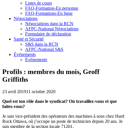
Listes de cours
FAQ-Formation-En personne
FAQ-Formations-En ligne
Négociations
Négociations dans la RCN
AFPC-National Négociations
Formulaire de déclaration
Santé et Sécurité
S&S dans la RCN
AFPC-National S&S
Événements
Événements
Profils : membres du mois, Geoff
Griffiths
23 avril 2019
11 octobre 2020
Quel est ton rôle dans le syndicat? Où travaillez-vous et que
faites-vous?
Je suis vice-président des opérateurs des machines à sous chez Hard
Rock Ottawa, où j’occupe un poste de technicien depuis 20 ans. Je
suis membre de la section locale 71201.