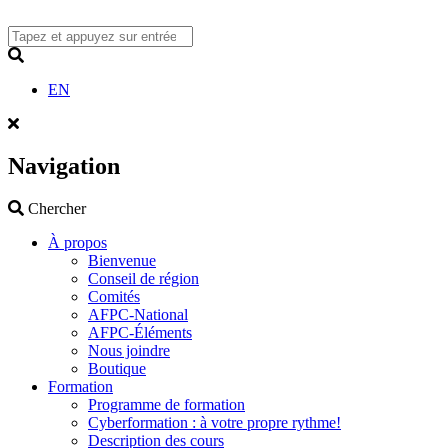
Skip
to
content
Search
EN
Navigation
Search
Chercher
À propos
Bienvenue
Conseil de région
Comités
AFPC-National
AFPC-Éléments
Nous joindre
Boutique
Formation
Programme de formation
Cyberformation : à votre propre rythme!
Description des cours