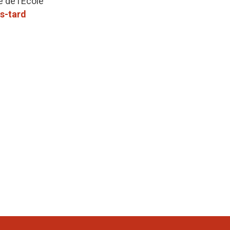
e de l’École
s-tard