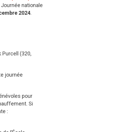
la Journée nationale
écembre 2024
.
Purcell (320,
te journée
bénévoles pour
hauffement. Si
te :