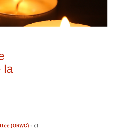
e
 la
ttee (ORWC)
» et