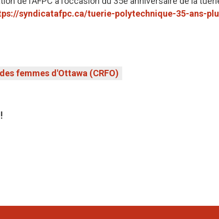
ion de l’AFPC à l’occasion du 35e anniversaire de la tueri
tps://syndicatafpc.ca/tuerie-polytechnique-35-ans-plu
 des femmes d'Ottawa (CRFO)
!