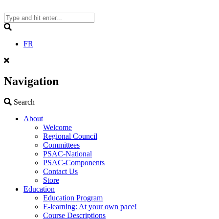
Skip
to
content
Search
FR
Navigation
Search
Search
About
Welcome
Regional Council
Committees
PSAC-National
PSAC-Components
Contact Us
Store
Education
Education Program
E-learning: At your own pace!
Course Descriptions