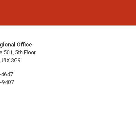
gional Office
e 501, 5th Floor
 J8X 3G9
7-4647
7-9407