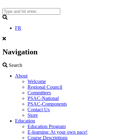
Skip
to
content
Search
FR
Navigation
Search
Search
About
Welcome
Regional Council
Committees
PSAC-National
PSAC-Components
Contact Us
Store
Education
Education Program
E-learning: At your own pace!
Course Descriptions